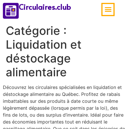
Circulaires.club
Aubaines de la sema
Catégorie :
Liquidation et
déstockage
alimentaire
Découvrez les circulaires spécialisées en liquidation et
déstockage alimentaire au Québec. Profitez de rabais
imbattables sur des produits à date courte ou même
légèrement dépassée (lorsque permis par la loi), des
fins de lots, ou des surplus d’inventaire. Idéal pour faire
des économies importantes tout en réduisant le
gaspillage alimentaire. Que ce soit dans les épiceries de