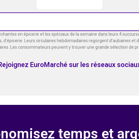
léchantes en épicerie et les spéciaux de la semaine dans leurs 4 succursa
ais, d’épicerie. Leurs circulaires hebdomadaires regorgent d’aubaines et 
aires. Les consommateurs peuvent y trouver une grande sélection de prod
Rejoignez EuroMarché sur les réseaux sociau
nomisez temps et arg