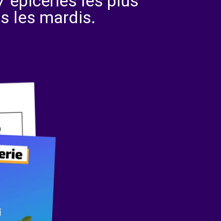
 épiceries les plus
s les mardis.