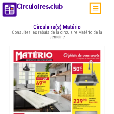
Circulaires.club
Aubaines de la sema
Circulaire(s) Matério
Consultez les rabais de la circulaire Matério de la
semaine