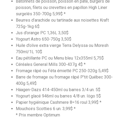
Bâtonnets de poisson, poisson en pâte, burgers de
poisson, filets ou crevettes en papillon High Liner
surgelés 350-700g 5,99$ *
Beurres d’arachide ou tartinade aux noisettes Kraft
725g-1kg 6$
Jus d’orange PC 1,36L 3,50$
Yogourt Astro 650-750g 3,50$
Huile d’olive extra vierge Terra Delyssa ou Moresh
750ml/1L 10$
Eau pétillante PC ou Menu bleu 12x355ml 5,75$
Céréales General Mills 300-437g 4$ *
Fromage râpé ou Féta émietté PC 250-320g 5,49$
Barre de fromage ou fromage râpé P’tit Québec 300-
400g 5,49$
Häagen-Dazs 414-450ml ou barres 3/4 un. 5$
Yogourt glacé 946ml ou barres 4/8 un. Iögo 5$
Papier hygiénique Cashmere 8=16 roul 3,99$ *
Mouchoirs Scotties 6 un. 3,99$ *
* Prix membre Optimum