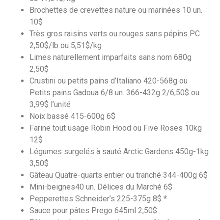
Brochettes de crevettes nature ou marinées 10 un.
10$
Très gros raisins verts ou rouges sans pépins PC
2,50$/lb ou 5,51$/kg
Limes naturellement imparfaits sans nom 680g
2,50$
Crustini ou petits pains d’Italiano 420-568g ou
Petits pains Gadoua 6/8 un. 366-432g 2/6,50$ ou
3,99$ l’unité
Noix bassé 415-600g 6$
Farine tout usage Robin Hood ou Five Roses 10kg
12$
Légumes surgelés à sauté Arctic Gardens 450g-1kg
3,50$
Gâteau Quatre-quarts entier ou tranché 344-400g 6$
Mini-beignes40 un. Délices du Marché 6$
Pepperettes Schneider’s 225-375g 8$ *
Sauce pour pâtes Prego 645ml 2,50$