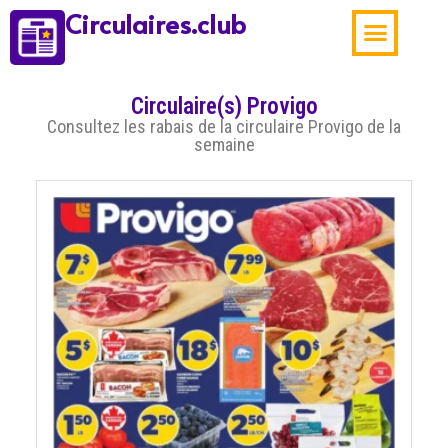
Circulaires.club
Aubaines de la sema
Circulaire(s) Provigo
Consultez les rabais de la circulaire Provigo de la
semaine