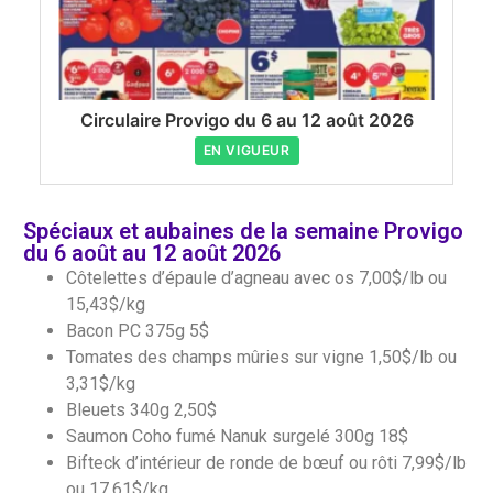
Circulaire Provigo du 6 au 12 août 2026
EN VIGUEUR
Spéciaux et aubaines de la semaine Provigo
du 6 août au 12 août 2026
Côtelettes d’épaule d’agneau avec os 7,00$/lb ou
15,43$/kg
Bacon PC 375g 5$
Tomates des champs mûries sur vigne 1,50$/lb ou
3,31$/kg
Bleuets 340g 2,50$
Saumon Coho fumé Nanuk surgelé 300g 18$
Bifteck d’intérieur de ronde de bœuf ou rôti 7,99$/lb
ou 17,61$/kg