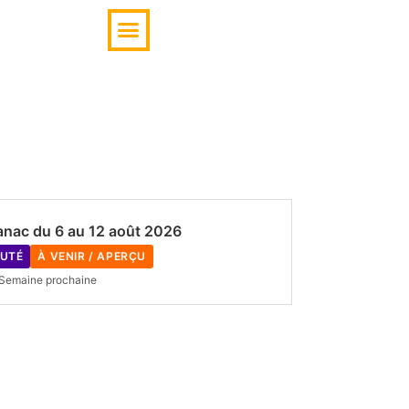
Aubaines de la semaine
Canac du 6 au 12 août 2026
UTÉ
À VENIR / APERÇU
Semaine prochaine