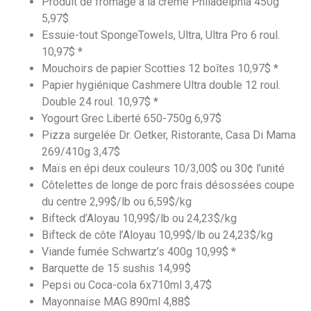
Produit de fromage à la crème Philadelphia 450g
5,97$
Essuie-tout SpongeTowels, Ultra, Ultra Pro 6 roul.
10,97$ *
Mouchoirs de papier Scotties 12 boîtes 10,97$ *
Papier hygiénique Cashmere Ultra double 12 roul.
Double 24 roul. 10,97$ *
Yogourt Grec Liberté 650-750g 6,97$
Pizza surgelée Dr. Oetker, Ristorante, Casa Di Mama
269/410g 3,47$
Maïs en épi deux couleurs 10/3,00$ ou 30¢ l’unité
Côtelettes de longe de porc frais désossées coupe
du centre 2,99$/lb ou 6,59$/kg
Bifteck d’Aloyau 10,99$/lb ou 24,23$/kg
Bifteck de côte l’Aloyau 10,99$/lb ou 24,23$/kg
Viande fumée Schwartz’s 400g 10,99$ *
Barquette de 15 sushis 14,99$
Pepsi ou Coca-cola 6x710ml 3,47$
Mayonnaise MAG 890ml 4,88$