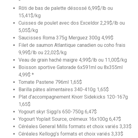
*
Rôti de bas de palette désossé 6,99$/lb ou
15,41$/kg
Cuisses de poulet avec dos Exceldor 2,29$/lb ou
5,05$/kg
Saucisses Roma 375g Merguez 300g 4,99$
Filet de saumon Atlantique canadien ou coho frais
9,99$/lb ou 22,02$/kg
Veau de grain haché maigre 4,99$/lb ou 11,00$/kg
Boisson sportive Gatorade 6x591ml ou 8x355ml
4,99$ *
Tomate Pastene 796ml 1,65$
Barilla pâtes alimentaires 340-410g 1,65$
Plat d’accompagnement Knorr Sidekicks 120-167g
1,65$
Yogourt skyr Siggi’s 650-750g 6,47$
Yogourt Yoplait Source, crémeux 16x100g 6,47$
Céréales General Mills formats et choix variés 3,33$
Céréales Kellogg’s formats et choix variés 3,33$